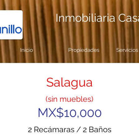
Inmobiliaria Ca
Inicio
Propiedades
Servicios
Salagua
(sin muebles)
MX$10,000
2 Recámaras / 2 B
año
s