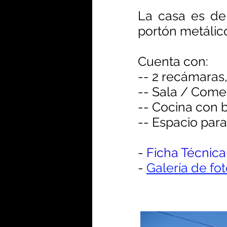
La casa es de
portón metálic
Cuenta con:
-- 2 recámaras
-- Sala /
Come
-- Cocina con 
-- Espacio par
-
Ficha Técnica
-
Galería de fo