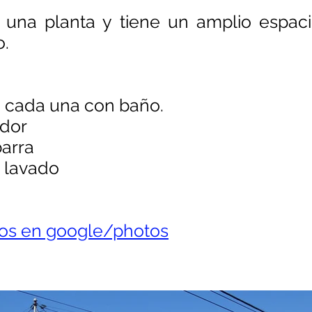
 una planta y tiene un amplio espaci
o.
, cada una con baño.
dor
barra
a lavado
tos en google/photos