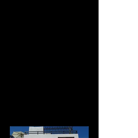
-- Casas con opción a "Roof Garden"
-- Juegos infantiles
-- Terminados de Primera: mármol,
cantera, granito, cristal templado,
aluminio, porcelanatos, luminarias.
Amenidades:
* Terrazas con pergolados
* Albercas y chapoteaderos
* Zona de lectura
* Parque central
* Asoleadero
* Espejos de agua con fuentes
internas
Informes y/o citas:
Tel. 314 1577884
Tel.
314 1140150
inmueblesmanzanillo@gmail.com