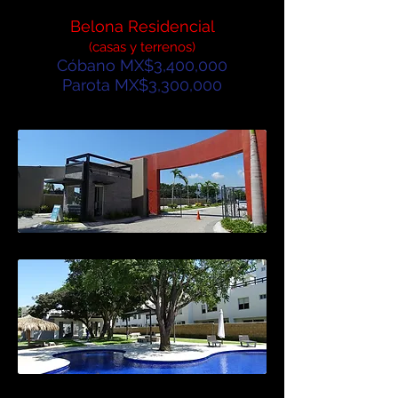
Belona Residencial
(casas y terrenos)
Cóbano MX$3,400,000
Parota MX$3,300,000
2
modelos diferentes
de casas