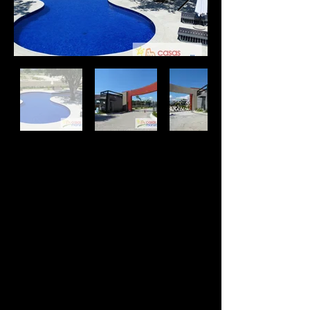
-- Condominio residencial privado
-- 2 Proyectos diferentes de casas
(
Parota
,
Cobano
)
-- Terrenos en venta
-- Serán 236 Exclusivas residencias
-- Control de Acceso (incluido el
acceso peatonal)
-- Caseta de vigilancia
-- Todas las casas con espacio para
2 autos
-- Jardines