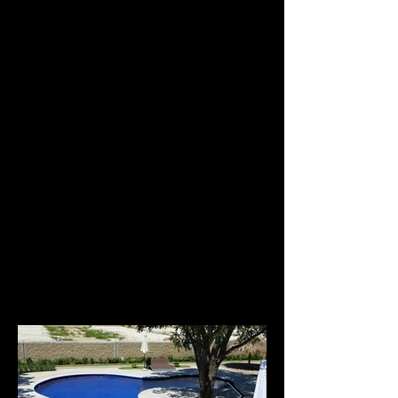
Casas y terrenos en VENTA
Manzanillo, zona de Salagua,
Condominio Belona Residencial.
La mejor distribución, servicios y
amenidades en un solo lugar. Todo
lo que necesitas lo tendrás al
alcance de tu mano, Belona es el
lugar ideal para compartir con tu
familia.
Con una extendión total de 6.5
hectáreas, el terreno cuenta con
una gran riqueza natural a la cual se
destinarán áreas verdes y espacios
abiertos, rodeado de jardines de
uso común.