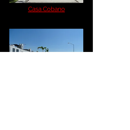
Casa Cobano
MX$3,400,000
Terrenos
MX$827,000